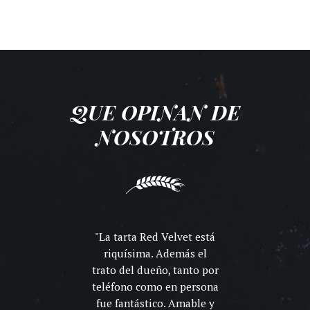
QUE OPINAN DE
NOSOTROS
ue te
La tarta Red Velvet está
mago.
riquísima. Además el
torr
enas.
trato del dueño, tanto por
per
le
teléfono como en persona
ri
fue fantástico. Amable y
¡¡cr