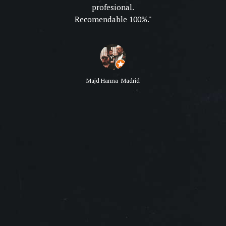
profesional.
gle)
Recomendable 100%.
 will
ach.
od. My
mble
Majd Hanna
Madrid